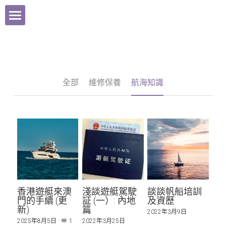
最新消息
關於本會
全部
維修保養
航海知識
部落格
停泊及航行資訊
影視集
POWERED BY
香港遊艇來澳
淺談遊艇駕駛
談談帆船培訓
門的手續 (更
証 (一）: 內地
及資歷
新)
篇
2022年3月9日
2025年8月5日
·
1
2022年3月25日